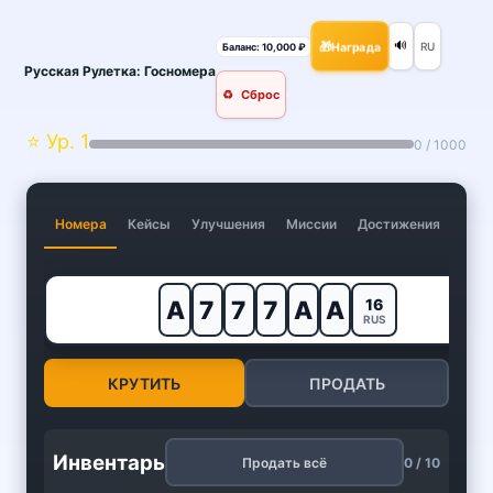
🔊
🎁
Награда
RU
Баланс: 10,000 ₽
Русская Рулетка: Госномера
♻️
Сброс
⭐ Ур. 1
0 / 1000
Номера
Кейсы
Улучшения
Миссии
Достижения
16
А
7
7
7
А
А
RUS
КРУТИТЬ
ПРОДАТЬ
Инвентарь
Продать всё
0 / 10